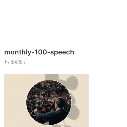
monthly-100-speech
by
王明聖