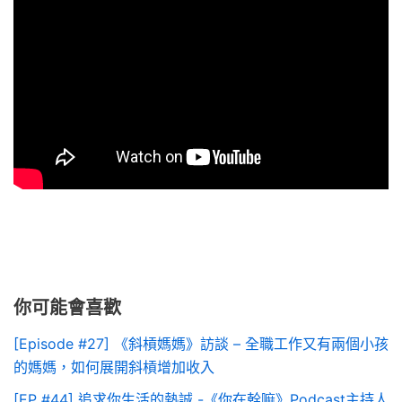
你可能會喜歡
[Episode #27] 《斜槓媽媽》訪談 – 全職工作又有兩個小孩
的媽媽，如何展開斜槓增加收入
[EP #44] 追求你生活的熱誠 -《你在幹嘛》Podcast主持人