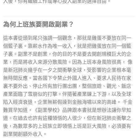
入後，你有繼續工作或專心投入副業的選擇自由。
為何上班族要開啟副業？
這本書從頭到尾只強調一個觀念，那就是雞蛋不要放在同一
個籃子裏。靠薪水作為唯一收入，就是把雞蛋放在同一個籃
子裏。副業不是創業，你的目的不是要去開創規模巨大的企
業，而是將收入來源分散風險。因為上班本身風險很高， 像
是新冠肺炎幾乎在一夕之間衝擊全球，受影響的企業根本毫
無時間反應。當各國下令禁止外國人進入、要求人民待在家
裏不要外出、停止所有旅行團出團，整個旅遊、觀光、飯店
產業面臨了雪崩似的打擊。伴隨著產業鍊上下游，以及全球
陷入經濟衰退，企業無薪假達到金融海嘯以來的高峰。 千金
難買早知道，《副業學校》品牌跟本書就是想辦法讓你早知
道。在過去也許有這種領悟的人很少，但在新冠肺炎衝擊之
後，為數眾多的上班族立即領悟上班是巨大風險，必須要有
副業開創額外收入。