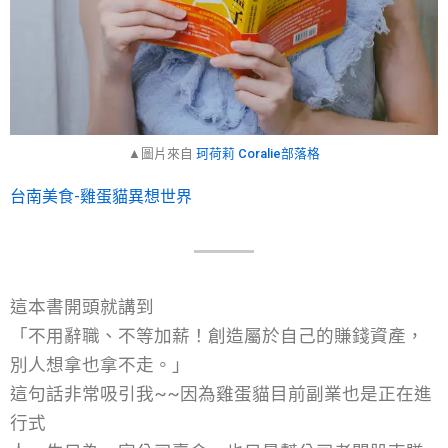
▲圖片來自
珂荷莉 Coralie部落格
台南美食-雞蛋貓異想世界
這本書開頭就講到
「不用辭職、不等加薪！創造屬於自己的賺錢資產，
別人想拿也拿不走。」
這句話非常吸引我~~因為雞蛋貓目前副業也是正在進
行式