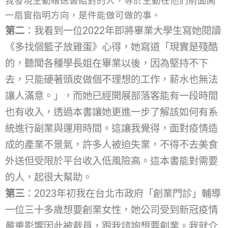
我發現主動贈送書給對的人，等於主動在他們前面開
一扇窗指明方向，是件能做可做的事。
第二
：我看到一位2022年即將畢業大學生寫她閱讀
《多找個籃子放雞蛋》心得，她寫道「現實是殘酷
的，聽聞各種學長姐在畢業以後，因為堅持不下
去，只能硬著頭皮做個不理想的工作，薪水也無法
讓人滿意。」，而她已經開展部落客能有一段時間
也有收入，透過本書讓她更進一步了解該如何有系
統進行副業與運用時間。這讓我覺得，面對疫情造
成的產業不景氣，許多人被迫失業，不得不去美食
外送但受限於平台收入低風險高。這本書能對需要
的人，起很大幫助。
第三
：2023年初我在台北市政府「創業門診」輔導
一位三十多歲想要創業女性，她公司受到新冠疫情
嚴重影響因此被裁員，跟我諮詢想要創業。我就介