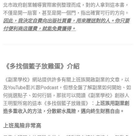
北市政府創業輔導實際案例整理而成，對的人拿到這本書，
不僅是開一扇窗，甚至是開一個門，指出確實可行的方向。
因此，我決定自費向出版社買書，用來贈送對的人。你只要
付便利商店運費，就能免費獲得。
《多找個籃子放雞蛋》介紹
《副業學校》網站提供許多有關上班族開啟副業的文章，以
及YouTube影片跟Podcast，但想全盤了解副業如何開始、如
何挑選點子、如何行銷，那就可以閱讀《副業學校》創辦人
王明聖所寫的這本《多找個籃子放雞蛋》：
上班族用副業創
造多重收入的方法，分散薪水風險，邁向終生財務自由。
上班風險非常高