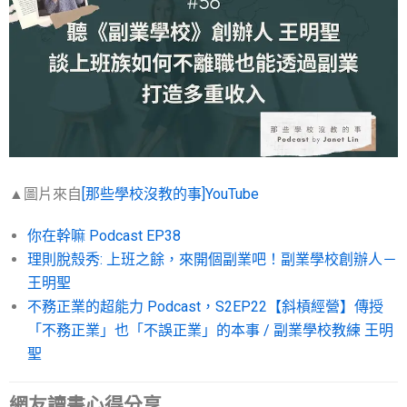
▲圖片來自
[那些學校沒教的事]YouTube
你在幹嘛 Podcast EP38
理則脫殼秀: 上班之餘，來開個副業吧！副業學校創辦人－
王明‪聖‬
不務正業的超能力 Podcast，S2EP22【斜槓經營】傳授
「不務正業」也「不誤正業」的本事 / 副業學校教練 王明
聖
網友讀書心得分享