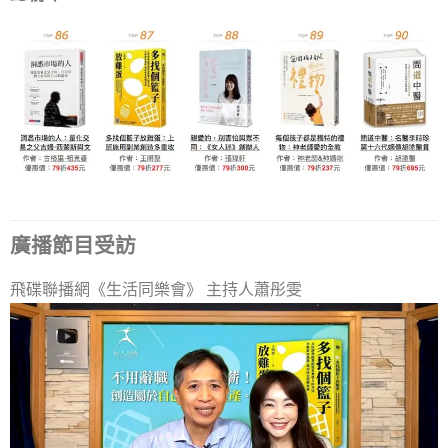
廣播節目受訪
飛碟聯播網《生活同樂會》 主持人蕭彤雯