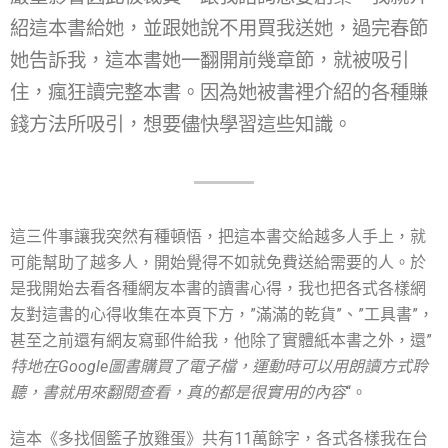
紹這本書給她，並跟她說不用買我送她，過完春節
她告訴我，這本書她一翻開前幾章節，就被吸引
住，瘋狂讀完整本書。因為她被書裡介紹的各種賺
錢方法所吸引，想要儘快學習這些知識。
這三件事讓我突然有種頓悟，把這本書交給越多人手上，就
可能幫助了越多人，開始覺得不如就免費送給需要的人。於
是我開始去看各種網友本書的讀書心得，我也把各式各樣網
友對這書的心得收集在本頁下方，”滿滿的乾貨”、”工具書”，
甚至之前還有網友寫郵件給我，他除了實體紙本書之外，還”
特地在Google圖書購買了電子檔，運動時可以用朗讀方式聆
聽，書就用來翻閱查看，真的都是很實用的內容
“。
這本《多找個籃子放雞蛋》共有11萬餘字，各式各樣我在台