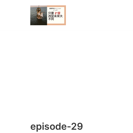
Skip
to
content
episode-29