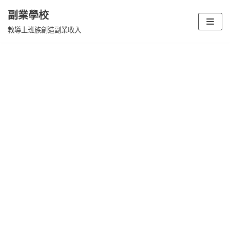
副業學校
Skip
教導上班族創造副業收入
to
content