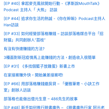
[EP #40] 拿起麥克風就開始行動 -《茅斯說MouthTalk》
Podcast 主持人「 大熊」 訪談
[EP #44] 追求你生活的熱誠 -《你在幹嘛》Podcast主持人
Han訪談
[EP #33] 如何經營部落格賺錢 – 訪談部落格媒合平台「招
財貓」共同創辦人”荔枝”
有沒有快速賺錢的方法?
3種面對新冠疫情馬上能賺錢的方法，創造收入很簡單
[EP #31] 《多找個籃子放雞蛋》新書上市
在家接案賺外快，開始兼差接案吧!
[EP #66] 用部落格賺錢繳房貸 – 「優雅筆寄、小訣工作
室」創辦人訪談
部落格也能做出億元生意 – 486先生的故事
[EP #48] 新手如何進行臉書廣告 – 《臉書廣告行家 阿元老