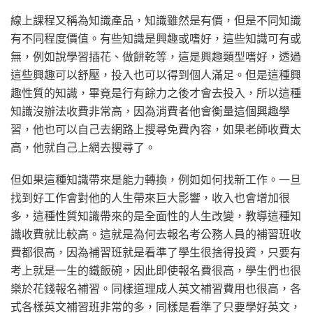
線上課程又稱為知識產品，知識雖然是有價，但是不同知識
有不同程度價值。有些知識是興趣或嗜好，這些知識可有或
無，例如說學習插花、做餅乾等，這是興趣類型嗜好，透過
這些興趣可以舒壓，投入也可以得到個人滿足。但是這種興
趣性質的知識，
畢竟是行有餘力之後才會去投入，所以這種
知識沒辦法收費非常高，因為消費者他會衡量這個興趣學
習，他也可以自己去網路上搜尋免費內容，如果老師收費太
高，他就自己上網去搜尋了。
但如果這種知識帶來是能力轉換，例如如何找新工作。一旦
找到好工作會對他的人生帶來巨大影響，收入也會增加很
多，這種性質知識帶來的是全面性的人生改變，教導這種知
識收費就比較高。這就是為何去報名考公務人員的補習班收
費都很高，因為補習班就是看準了學生很捨得投資，只要有
考上就是一生的鐵飯碗，因此即使報名費很高，學生們也很
樂於花錢報名補習。同樣道理成人英文補習費用也很高，各
式各樣英文補習班非常的多，同樣是看準了只要學好英文，