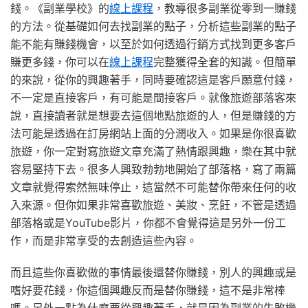
錢。《副業學校》的
線上課程
，教導很多副業從零到一賺錢
的方法。從基礎如何去找副業的點子，分析這些副業的點子
能不能有賺錢機會，以至於如何透過行銷方式找到更多客戶
賺更多錢，你可以在
線上課程
完整獲得全套的知識。但簡單
的來說，從你的興趣著手，同時要確認這是客戶願意付錢，
不一定是直接客戶，有可能是間接客戶。就像旅遊部落客來
說，直接讀者就是想要去這個地點旅遊的人，但是賺錢的方
法可能是透過在訂房網站上面的分潤收入。如果是你很喜歡
旅遊，你一定對寫旅遊文章充滿了熱情跟興趣，樂在其中就
容易堅持下去。很多人興致勃勃地開始了部落格，寫了兩篇
文章就覺得索然無味停止，這當然不可能替你帶來任何的收
入來源。但你如果非常喜歡旅遊、美妝、烹飪，不管是透過
部落格或是YouTube影片，你都不會覺得這是另外一份工
作，而是非常享受的去創造這些內容。
而且這些你喜歡做的事情最後還替你賺錢，別人的興趣或是
嗜好要花錢，你這個興趣反而是替你賺錢，這不是非常棒