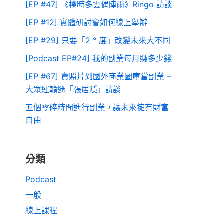
[EP #47] 《檎時多雲偶陣雨》Ringo 訪談
[EP #12] 實體研討會如何線上舉辦
[EP #29] 只要「2 ° 度」改變未來大不同
[Podcast EP#24] 我的副業每月賺多少錢
[EP #67] 賣照片到國外商業圖庫當副業 –
大眾運輸迷「張居隱」訪談
五個零碎時間進行副業，讓未來擁有財富
自由
分類
Podcast
一般
線上課程