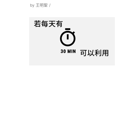
by
王明聖