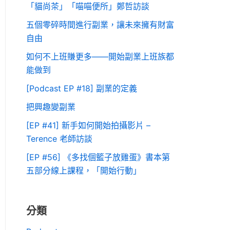
「貓尚茶」「喵喵便所」鄭哲訪談
五個零碎時間進行副業，讓未來擁有財富
自由
如何不上班賺更多——開始副業上班族都
能做到
[Podcast EP #18] 副業的定義
把興趣變副業
[EP #41] 新手如何開始拍攝影片 –
Terence 老師訪談
[EP #56] 《多找個籃子放雞蛋》書本第
五部分線上課程，「開始行動」
分類