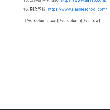
法詩計時 Alfaso:
https://www.alfaso.com/
副業學校:
https://www.slashieschool.com/
[/vc_column_text][/vc_column][/vc_row]