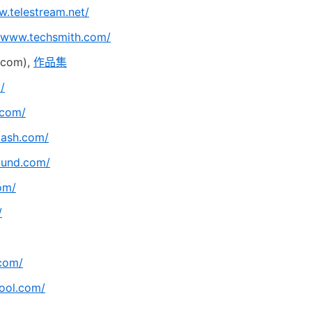
w.telestream.net/
//www.techsmith.com/
com),
作品集
/
.com/
lash.com/
ound.com/
om/
/
.com/
hool.com/